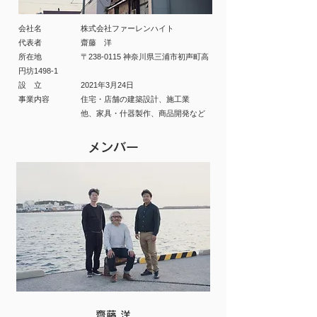
​会社名 株式会社ファーレンハイト
代表者 齋藤 洋
​所在地 〒238-0115 神奈川県三浦市初声町高
円坊1498-1
設 立 2021年3月24日
​事業内容 住宅・店舗の建築設計、施工業
他、家具・什器製作、商品開発など
​メンバー
​齋藤 洋