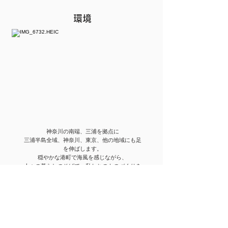
環境
​神奈川の南端、三浦を拠点に
三浦半島全域、神奈川、東京、他の地域にも足
を伸ばします。
穏やかな港町で海風を感じながら、
人々の暮らしのそばで、私たちのものづくりを
続けていきます。